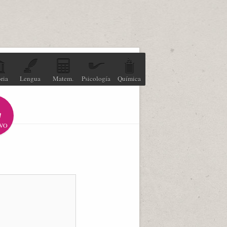
ria
Lengua
Matem.
Psicología
Química
VO