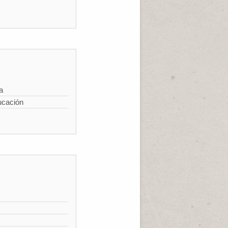
a
ucación