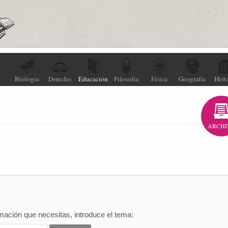
Biología
Derecho
Educación
Filosofía
Física
Geografía
Histo
ARCHI
mación que necesitas, introduce el tema: