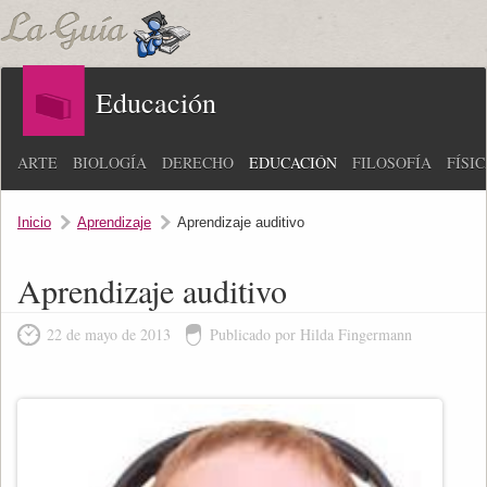
Educación
ARTE
BIOLOGÍA
DERECHO
EDUCACIÓN
FILOSOFÍA
FÍSI
Inicio
Aprendizaje
Aprendizaje auditivo
Aprendizaje auditivo
22 de mayo de 2013
Publicado por Hilda Fingermann