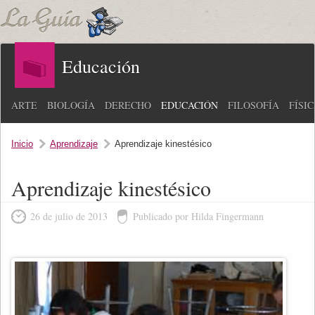
Educación
ARTE
BIOLOGÍA
DERECHO
EDUCACIÓN
FILOSOFÍA
FÍSI
Inicio
Aprendizaje
Aprendizaje kinestésico
Aprendizaje kinestésico
26 de julio de 2013
Publicado por Hilda Fingermann