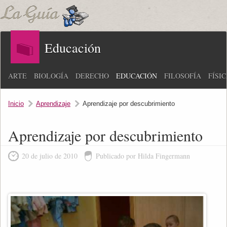
Educación
ARTE
BIOLOGÍA
DERECHO
EDUCACIÓN
FILOSOFÍA
FÍSI
Inicio
Aprendizaje
Aprendizaje por descubrimiento
Aprendizaje por descubrimiento
20 de julio de 2010
Publicado por Hilda Fingermann