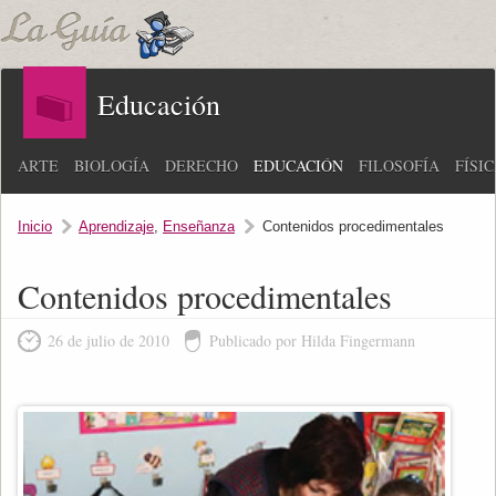
Educación
ARTE
BIOLOGÍA
DERECHO
EDUCACIÓN
FILOSOFÍA
FÍSI
Inicio
Aprendizaje
,
Enseñanza
Contenidos procedimentales
Contenidos procedimentales
26 de julio de 2010
Publicado por Hilda Fingermann