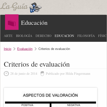
Educación
ARTE
BIOLOGÍA
DERECHO
EDUCACIÓN
FILOSOFÍA
FÍSI
Inicio
Evaluación
Criterios de evaluación
Criterios de evaluación
28 de junio de 2014
Publicado por Hilda Fingermann