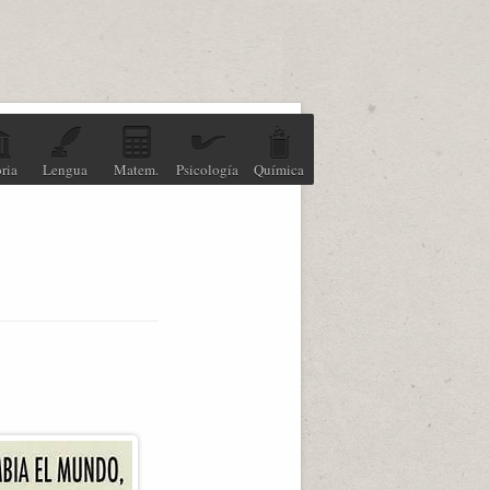
ria
Lengua
Matem.
Psicología
Química