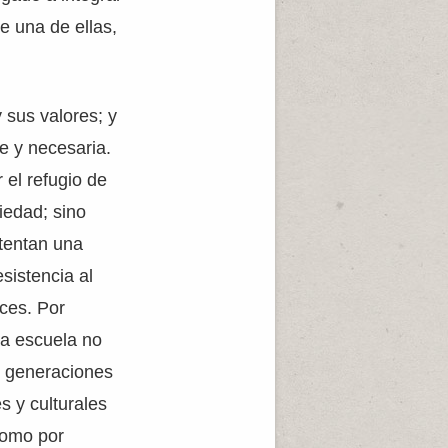
e una de ellas,
 sus valores; y
e y necesaria.
 el refugio de
iedad; sino
tentan una
sistencia al
íces. Por
 la escuela no
s generaciones
s y culturales
como por