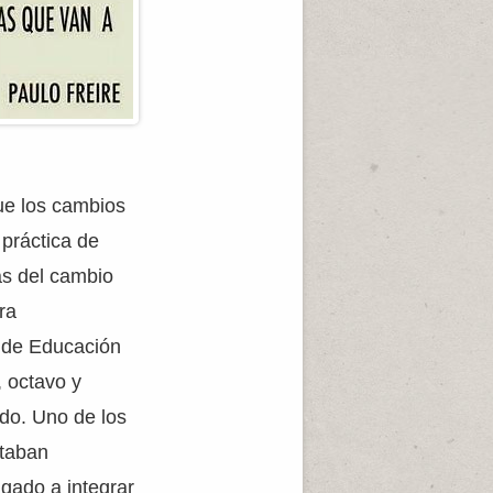
ue los cambios
 práctica de
as del cambio
ra
 de Educación
, octavo y
do. Uno de los
staban
igado a integrar