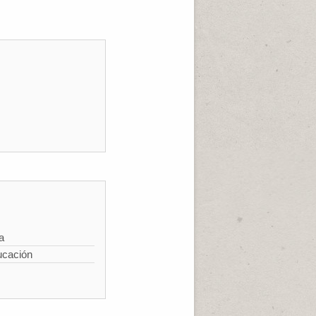
a
ucación