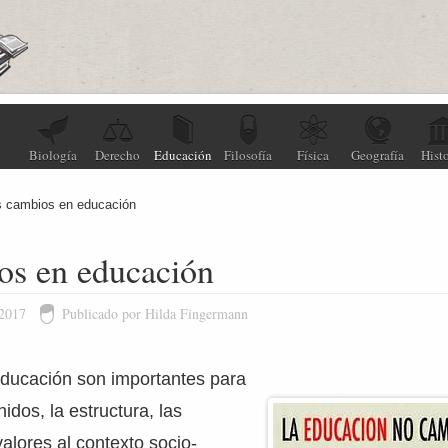
Biología
Derecho
Educación
Filosofía
Física
Geografía
Histo
s cambios en educación
os en educación
 2017
Publicado por Hilda Fingermann
ducación son importantes para
idos, la estructura, las
valores al contexto socio-