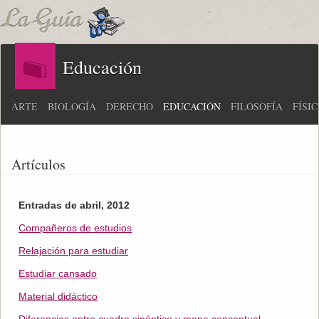
Educación
ARTE
BIOLOGÍA
DERECHO
EDUCACIÓN
FILOSOFÍA
FÍSI
Artículos
Entradas de abril, 2012
Compañeros de estudios
Relajación para estudiar
Estudiar cansado
Material didáctico