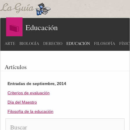
Educación
ARTE
BIOLOGÍA
DERECHO
EDUCACIÓN
FILOSOFÍA
FÍSI
Artículos
Entradas de septiembre, 2014
Criterios de evaluación
Día del Maestro
Filosofía de la educación
Buscar