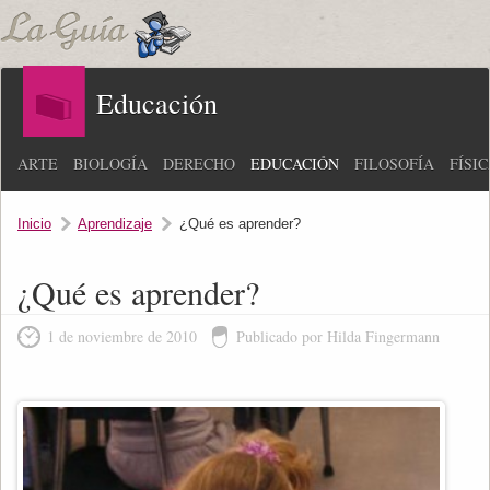
Educación
ARTE
BIOLOGÍA
DERECHO
EDUCACIÓN
FILOSOFÍA
FÍSI
Inicio
Aprendizaje
¿Qué es aprender?
¿Qué es aprender?
1 de noviembre de 2010
Publicado por Hilda Fingermann