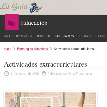
Educación
ARTE
BIOLOGÍA
DERECHO
EDUCACIÓN
FILOSOFÍA
FÍSI
Inicio
Estrategias didácticas
Actividades extracurriculares
Actividades extracurriculares
21 de agosto de 2010
Publicado por Hilda Fingermann