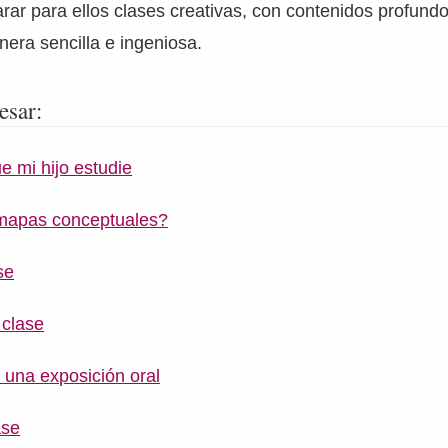
rar para ellos clases creativas, con contenidos profund
era sencilla e ingeniosa.
esar:
 mi hijo estudie
mapas conceptuales?
se
 clase
una exposición oral
ase