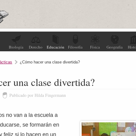
Biología
Derecho
Educación
Filosofía
Física
Geografía
Histo
ácticas
¿Cómo hacer una clase divertida?
r una clase divertida?
Publicado por Hilda Fingermann
os no van a la escuela a
 educarse, se formarán en
 feliz si lo hacen en un