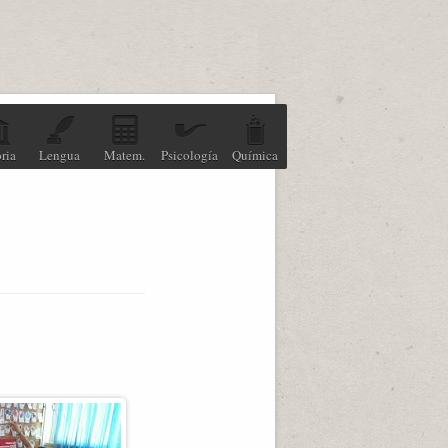
ria
Lengua
Matem.
Psicología
Química