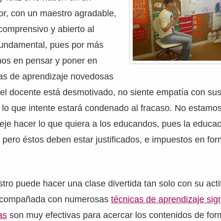
r, con un maestro agradable,
 comprensivo y abierto al
 fundamental, pues por más
os en pensar y poner en
ias de aprendizaje novedosas
i el docente está desmotivado, no siente empatía con su
o lo que intente estará condenado al fracaso. No estam
je hacer lo que quiera a los educandos, pues la educac
; pero éstos deben estar justificados, e impuestos en for
o puede hacer una clase divertida tan solo con su acti
 acompañada con numerosas
técnicas de aprendizaje sign
as
son muy efectivas para acercar los contenidos de for