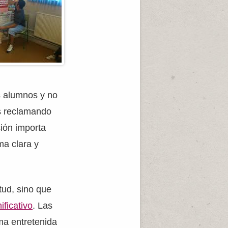
s alumnos y no
os reclamando
ión importa
ma clara y
tud, sino que
ificativo
. Las
ma entretenida