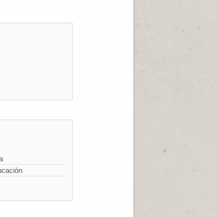
a
ucación