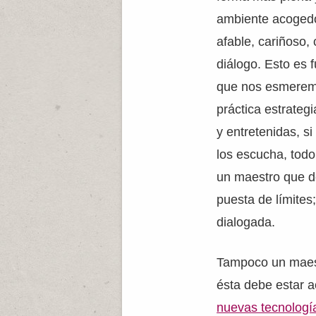
ambiente acogedo
afable, cariñoso,
diálogo. Esto es
que nos esmerem
práctica estrateg
y entretenidas, s
los escucha, tod
un maestro que de
puesta de límites
dialogada.
Tampoco un maestr
ésta debe estar
nuevas tecnologí