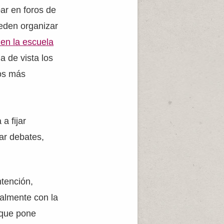
par en foros de
eden organizar
 en la escuela
a de vista los
ños más
a fijar
iar debates,
tención,
ialmente con la
 que pone