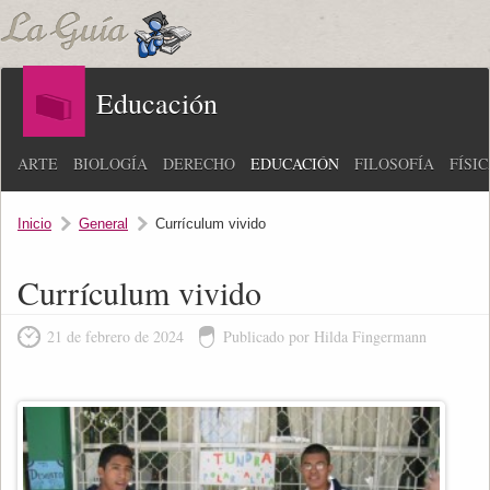
Educación
ARTE
BIOLOGÍA
DERECHO
EDUCACIÓN
FILOSOFÍA
FÍSI
Inicio
General
Currículum vivido
Currículum vivido
21 de febrero de 2024
Publicado por Hilda Fingermann