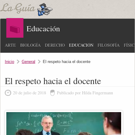
Educación
ARTE
BIOLOGÍA
DERECHO
EDUCACIÓN
FILOSOFÍA
FÍSI
Inicio
General
El respeto hacia el docente
El respeto hacia el docente
20 de julio de 2018
Publicado por Hilda Fingermann