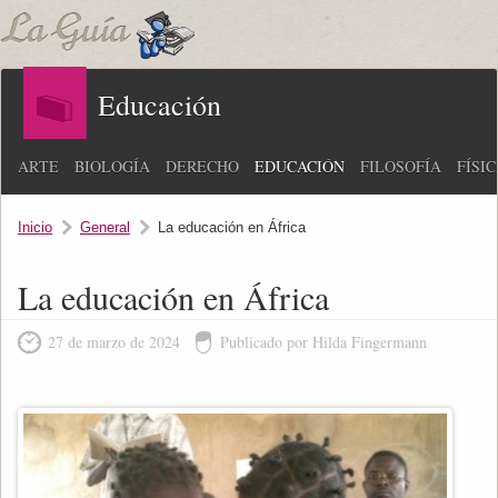
Educación
ARTE
BIOLOGÍA
DERECHO
EDUCACIÓN
FILOSOFÍA
FÍSI
Inicio
General
La educación en África
La educación en África
27 de marzo de 2024
Publicado por Hilda Fingermann