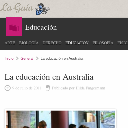
Educación
ARTE
BIOLOGÍA
DERECHO
EDUCACIÓN
FILOSOFÍA
FÍSI
Inicio
General
La educación en Australia
La educación en Australia
9 de julio de 2011
Publicado por Hilda Fingermann