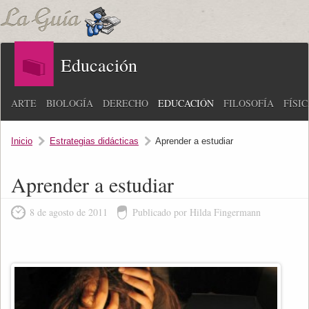
Educación
ARTE
BIOLOGÍA
DERECHO
EDUCACIÓN
FILOSOFÍA
FÍSI
Inicio
Estrategias didácticas
Aprender a estudiar
Aprender a estudiar
8 de agosto de 2011
Publicado por Hilda Fingermann