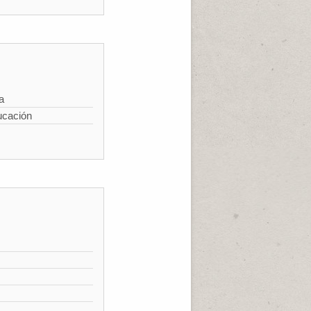
a
ucación