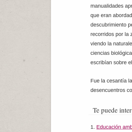
manualidades apre
que eran abordada
descubrimiento p
recorridos por la
viendo la natural
ciencias biológic
escribían sobre e
Fue la cesantía l
desencuentros con
Te puede inter
Educación ambi