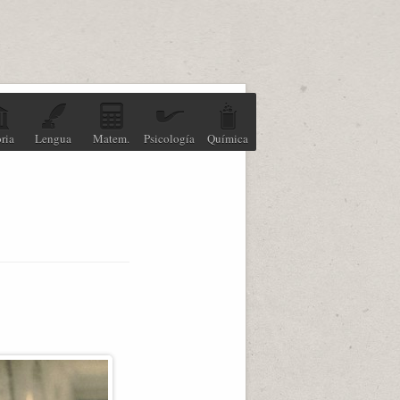
ria
Lengua
Matem.
Psicología
Química