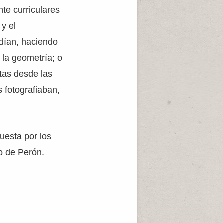
te curriculares
y el
dían, haciendo
 la geometría; o
stas desde las
s fotografiaban,
uesta por los
o de Perón.