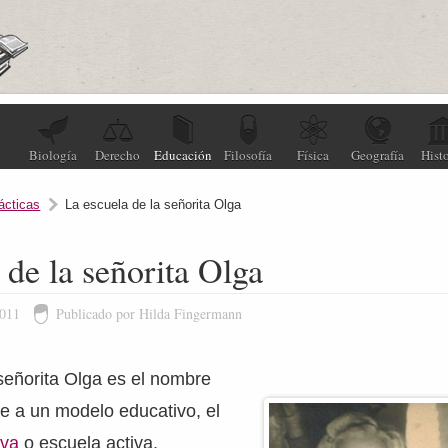
Biología
Derecho
Educación
Filosofía
Física
Geografía
Histo
ácticas
La escuela de la señorita Olga
 de la señorita Olga
2011
Publicado por Hilda Fingermann
señorita Olga es el nombre
e a un modelo educativo, el
eva
o escuela activa,