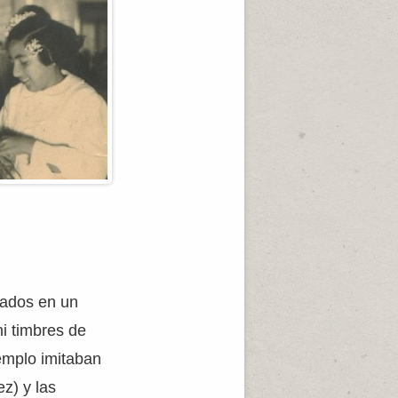
cados en un
ni timbres de
jemplo imitaban
z) y las