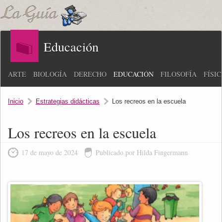
Educación
ARTE
BIOLOGÍA
DERECHO
EDUCACIÓN
FILOSOFÍA
FÍSI
Inicio
Estrategias didácticas
Los recreos en la escuela
Los recreos en la escuela
17 de mayo de 2024
Publicado por Hilda Fingermann