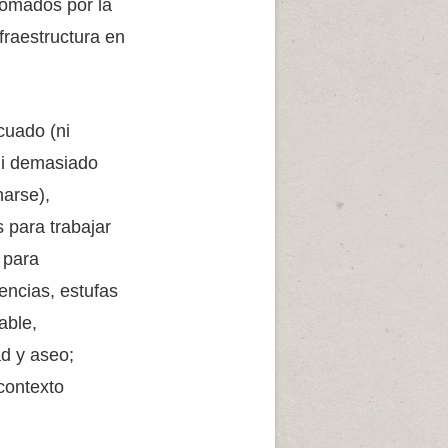
tomados por la
fraestructura en
cuado (ni
ni demasiado
harse),
 para trabajar
 para
encias, estufas
able,
ad y aseo;
contexto