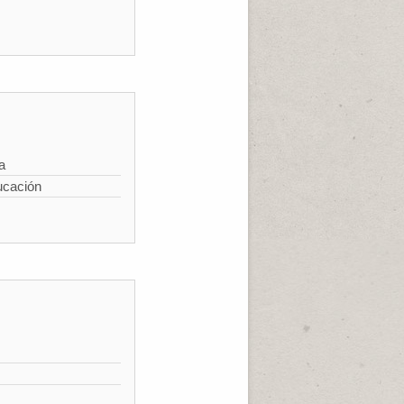
a
ucación