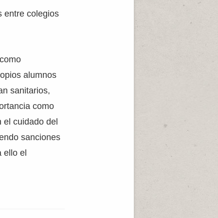
s entre colegios
s como
ropios alumnos
an sanitarios,
portancia como
 el cuidado del
ciendo sanciones
 ello el