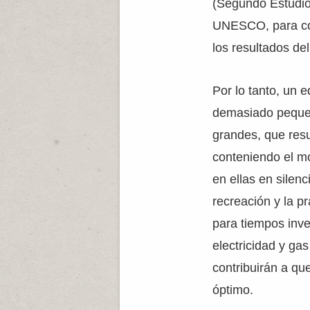
(Segundo Estudio
UNESCO, para con
los resultados de
Por lo tanto, un 
demasiado pequeñ
grandes, que resu
conteniendo el mo
en ellas en silen
recreación y la p
para tiempos inve
electricidad y ga
contribuirán a qu
óptimo.