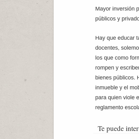
Mayor inversión p
públicos y privad
Hay que educar ta
docentes, solemo
los que como form
rompen y escriben
bienes públicos. 
inmueble y el mob
para quien viole 
reglamento escola
Te puede inter