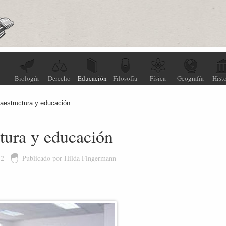
Biología
Derecho
Educación
Filosofía
Física
Geografía
Histo
raestructura y educación
ctura y educación
12
Publicado por Hilda Fingermann