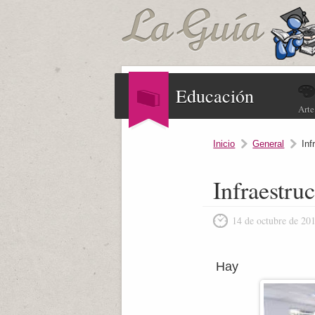
Educación
Arte
Inicio
General
Inf
Infraestru
14 de octubre de 20
Hay