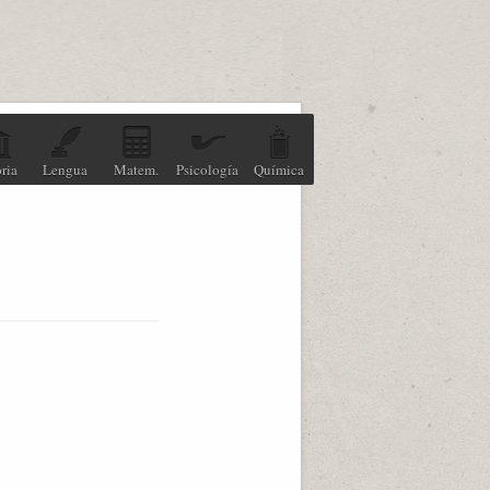
ria
Lengua
Matem.
Psicología
Química