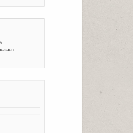
a
ucación