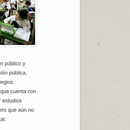
n público y
ión pública,
legios
, que cuenta con
r estudios
pero que aún no
al.