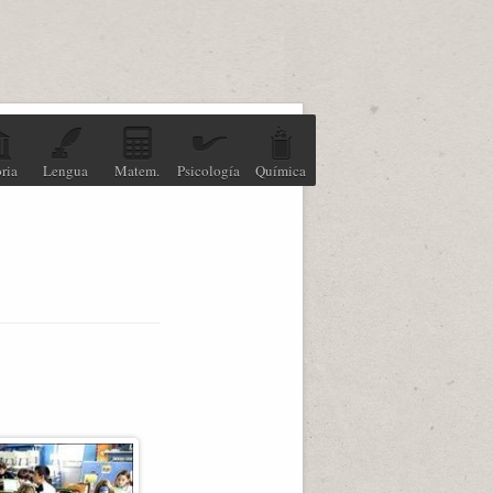
ria
Lengua
Matem.
Psicología
Química