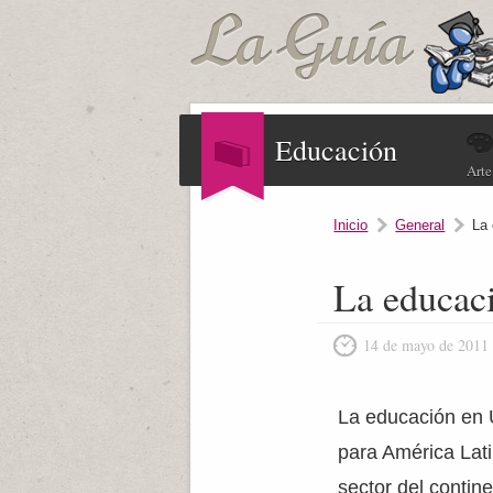
Educación
Arte
Inicio
General
La
La educac
14 de mayo de 2011
La educación en 
para América Lati
sector del contin