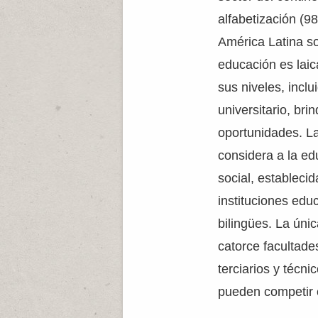
alfabetización (9
América Latina s
educación es laic
sus niveles, inclui
universitario, br
oportunidades. L
considera a la e
social, estableci
instituciones edu
bilingües. La úni
catorce facultade
terciarios y técn
pueden competir c