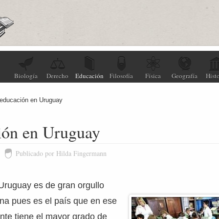
Biología
Derecho
Educación
Filosofía
Física
Geografía
Histo
 educación en Uruguay
ión en Uruguay
Publicado por Hilda Fingermann
Uruguay es de gran orgullo
na pues es el país que en ese
ente tiene el mayor grado de