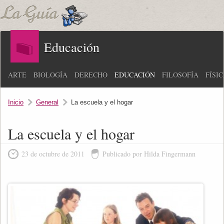
Educación
ARTE
BIOLOGÍA
DERECHO
EDUCACIÓN
FILOSOFÍA
FÍSI
Inicio
General
La escuela y el hogar
La escuela y el hogar
23 de octubre de 2011
Publicado por Hilda Fingermann