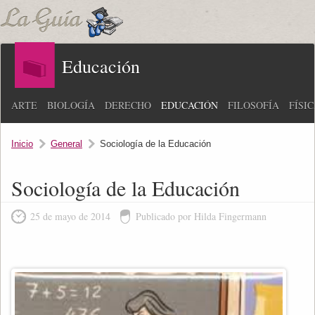
Educación
ARTE
BIOLOGÍA
DERECHO
EDUCACIÓN
FILOSOFÍA
FÍSI
Inicio
General
Sociología de la Educación
Sociología de la Educación
25 de mayo de 2014
Publicado por Hilda Fingermann