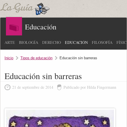
Educación
ARTE
BIOLOGÍA
DERECHO
EDUCACIÓN
FILOSOFÍA
FÍSI
Inicio
Tipos de educación
Educación sin barreras
Educación sin barreras
21 de septiembre de 2014
Publicado por Hilda Fingermann