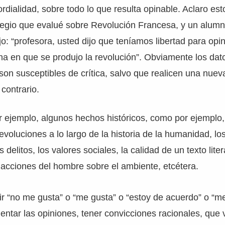
cordialidad, sobre todo lo que resulta opinable. Aclaro e
legio que evalué sobre Revolución Francesa, y un alum
jo: “profesora, usted dijo que teníamos libertad para opi
cha en que se produjo la revolución”. Obviamente los dat
n susceptibles de crítica, salvo que realicen una nueva
contrario.
 ejemplo, algunos hechos históricos, como por ejemplo, 
revoluciones a lo largo de la historia de la humanidad, lo
 delitos, los valores sociales, la calidad de un texto lite
as acciones del hombre sobre el ambiente, etcétera.
cir “no me gusta” o “me gusta” o “estoy de acuerdo” o “m
mentar las opiniones, tener convicciones racionales, que v