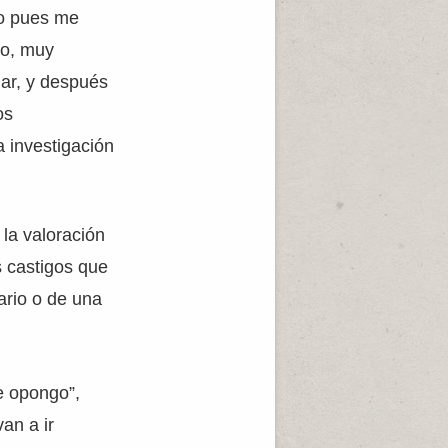
sto pues me
no, muy
nar, y después
os
 investigación
la valoración
s castigos que
rario o de una
e opongo”,
an a ir