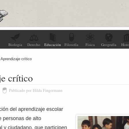
Biología
Derecho
Educación
Filosofía
Física
Geografía
Histo
Aprendizaje crítico
e crítico
Publicado por Hilda Fingermann
ión del aprendizaje escolar
 personas de alto
l y ciudadano, que participen