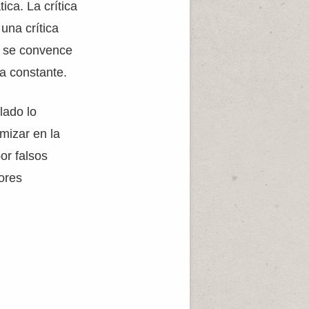
ica. La crítica
una crítica
si se convence
a constante.
lado lo
mizar en la
or falsos
ores