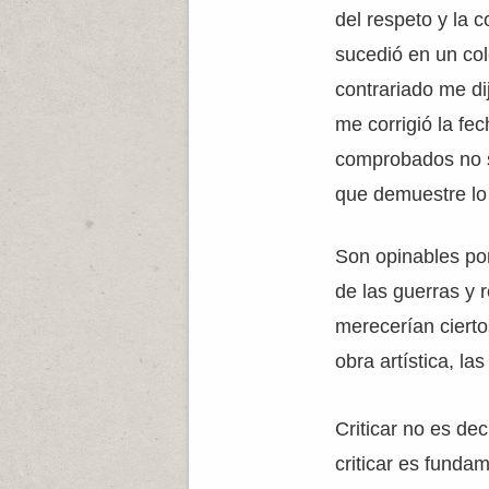
del respeto y la 
sucedió en un co
contrariado me di
me corrigió la fe
comprobados no so
que demuestre lo 
Son opinables por
de las guerras y 
merecerían ciertos
obra artística, l
Criticar no es de
criticar es funda