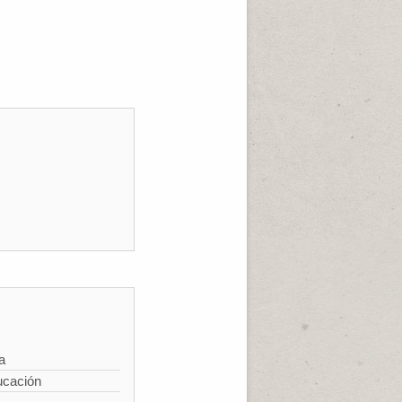
a
ucación