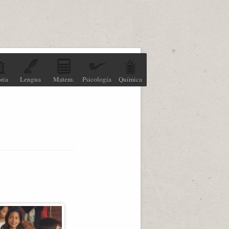
ria
Lengua
Matem.
Psicología
Química