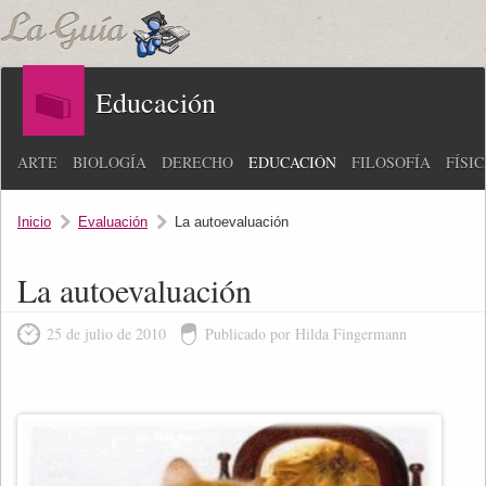
Educación
ARTE
BIOLOGÍA
DERECHO
EDUCACIÓN
FILOSOFÍA
FÍSI
Inicio
Evaluación
La autoevaluación
La autoevaluación
25 de julio de 2010
Publicado por Hilda Fingermann