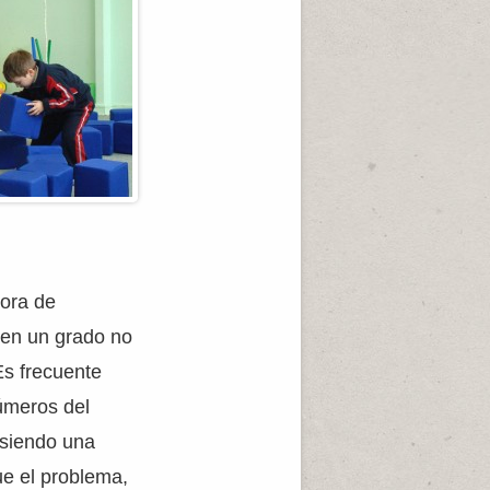
hora de
 en un grado no
Es frecuente
úmeros del
; siendo una
ue el problema,