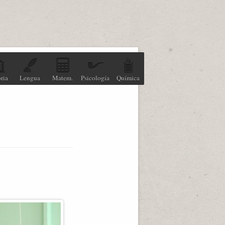
ria
Lengua
Matem.
Psicología
Química