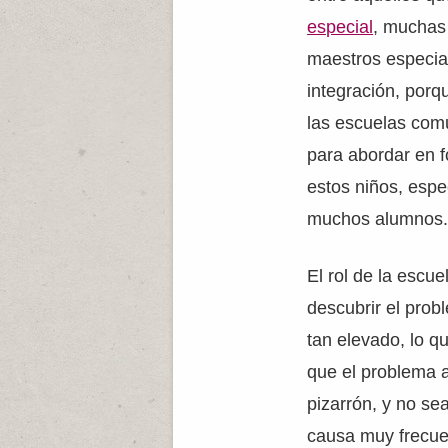
especial
, muchas
maestros especial
integración, porq
las escuelas com
para abordar en f
estos niños, esp
muchos alumnos
El rol de la escu
descubrir el pro
tan elevado, lo q
que el problema a
pizarrón, y no se
causa muy frecue