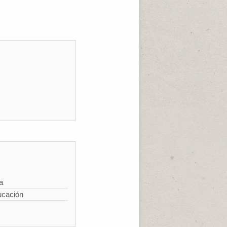
a
ucación