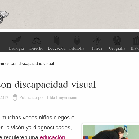
Biología
Derecho
Educación
Filosofía
Física
Geografía
Histo
mnos con discapacidad visual
on discapacidad visual
 2012
Publicado por Hilda Fingermann
e muchas veces niños ciegos o
en la visón ya diagnosticados,
ue requieren una
educación