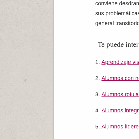
conviene desdrama
sus problemáticas
general transitor
Te puede inter
Aprendizaje vi
Alumnos con n
Alumnos rotul
Alumnos integ
Alumnos lídere