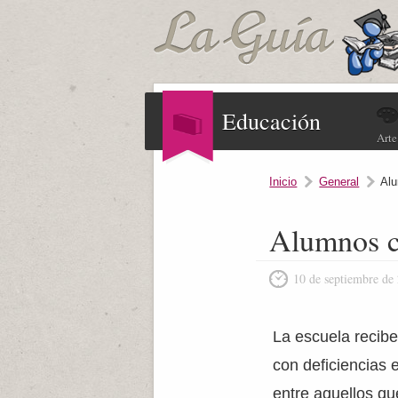
Educación
Arte
Inicio
General
Alu
Alumnos c
10 de septiembre de
La escuela recib
con deficiencias 
entre aquellos q