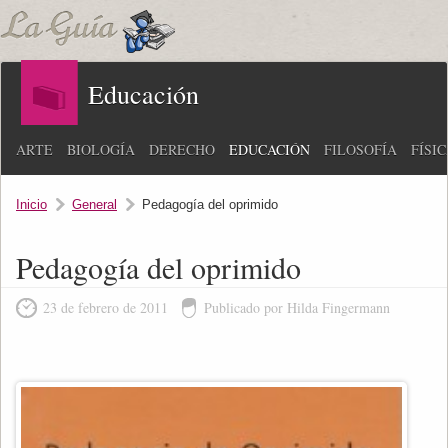
Educación
ARTE
BIOLOGÍA
DERECHO
EDUCACIÓN
FILOSOFÍA
FÍSI
Inicio
General
Pedagogía del oprimido
Pedagogía del oprimido
23 de febrero de 2011
Publicado por Hilda Fingermann