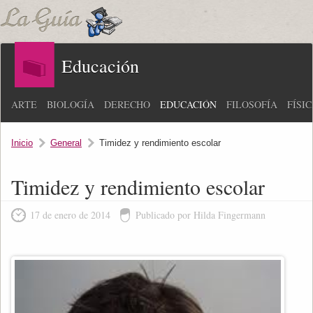
Educación
ARTE
BIOLOGÍA
DERECHO
EDUCACIÓN
FILOSOFÍA
FÍSI
Inicio
General
Timidez y rendimiento escolar
Timidez y rendimiento escolar
17 de enero de 2014
Publicado por Hilda Fingermann