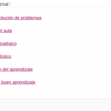
esar:
olución de problemas
l aula
tratégico
ístico
n del aprendizaje
 buen aprendizaje