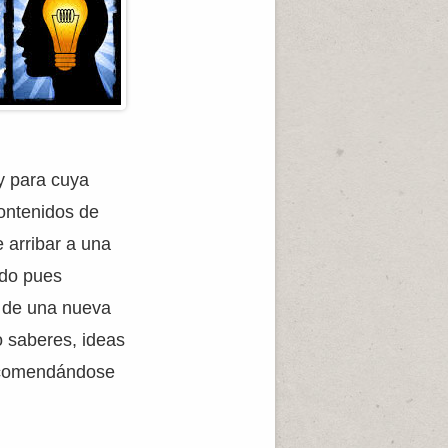
 y para cuya
contenidos de
e arribar a una
ndo pues
o de una nueva
 saberes, ideas
recomendándose