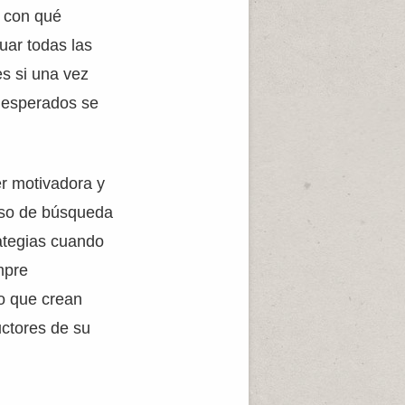
, con qué
uar todas las
es si una vez
s esperados se
er motivadora y
oceso de búsqueda
rategias cuando
mpre
o que crean
uctores de su