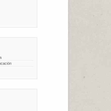
a
ucación