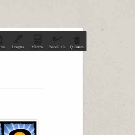
ria
Lengua
Matem.
Psicología
Química