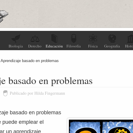
Biología
Derecho
Educación
Filosofía
Física
Geografía
Histo
Aprendizaje basado en problemas
je basado en problemas
Publicado por Hilda Fingermann
zaje basado en problemas
 puede emplear el
ar un aprendizaje