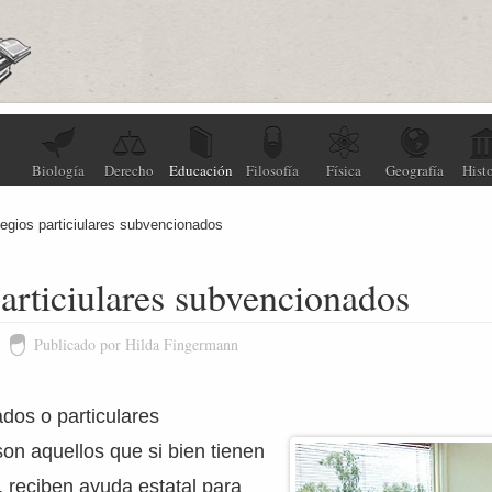
Biología
Derecho
Educación
Filosofía
Física
Geografía
Histo
egios particiulares subvencionados
articiulares subvencionados
Publicado por Hilda Fingermann
ados o particulares
on aquellos que si bien tienen
 reciben ayuda estatal para