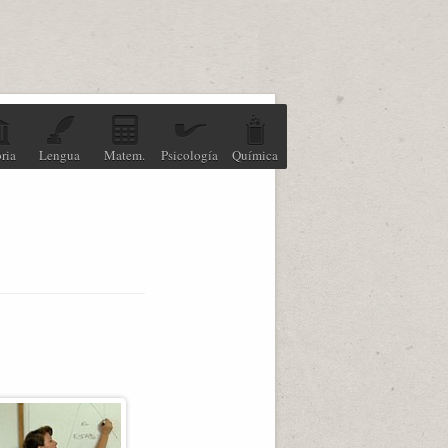
ria
Lengua
Matem.
Psicología
Química