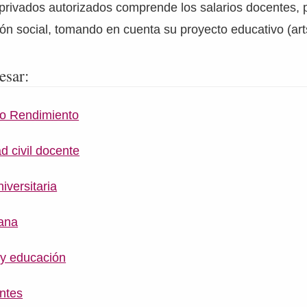
privados autorizados comprende los salarios docentes, 
ión social, tomando en cuenta su proyecto educativo (arts
esar:
to Rendimiento
d civil docente
iversitaria
iana
 y educación
entes