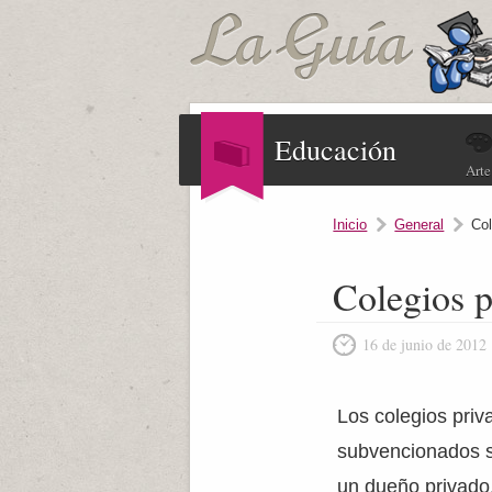
Educación
Arte
Inicio
General
Col
Colegios p
16 de junio de 2012
Los colegios priv
subvencionados s
un dueño privado,