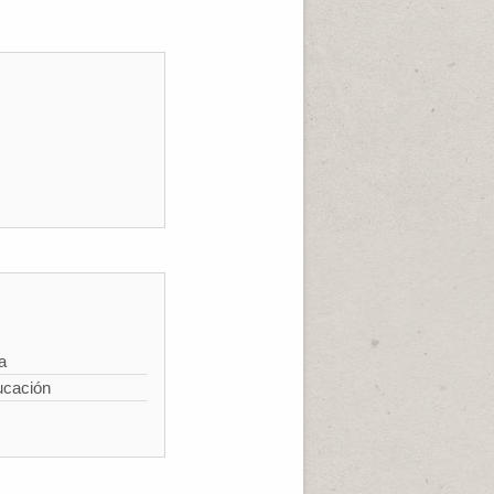
a
ucación