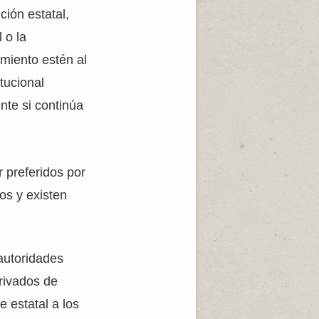
ción estatal,
 o la
imiento estén al
tucional
nte si continúa
r preferidos por
os y existen
autoridades
privados de
 estatal a los