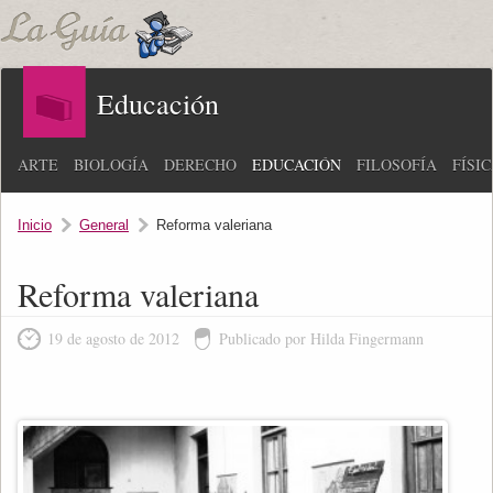
Educación
ARTE
BIOLOGÍA
DERECHO
EDUCACIÓN
FILOSOFÍA
FÍSI
Inicio
General
Reforma valeriana
Reforma valeriana
19 de agosto de 2012
Publicado por Hilda Fingermann