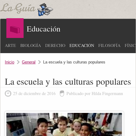
Educación
ARTE
BIOLOGÍA
DERECHO
EDUCACIÓN
FILOSOFÍA
FÍSI
Inicio
General
La escuela y las culturas populares
La escuela y las culturas populares
25 de diciembre de 2016
Publicado por Hilda Fingermann