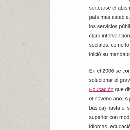
sortearse el abis
país más estable
los servicios púb
clara intervenció
sociales, como lo
inició su mandato
En el 2006 se con
solucionar el gra
Educación
que div
el noveno año. A 
básica) hasta el 
superior con moda
idiomas, educación