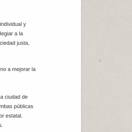
ndividual y
legiar a la
ciedad justa,
rno a mejorar la
la ciudad de
ambas públicas
r estatal.
s.