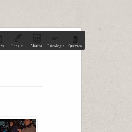
ria
Lengua
Matem.
Psicología
Química