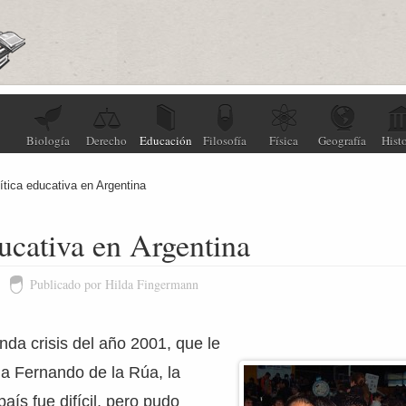
Biología
Derecho
Educación
Filosofía
Física
Geografía
Histo
ítica educativa en Argentina
ducativa en Argentina
Publicado por Hilda Fingermann
nda crisis del año 2001, que le
 a Fernando de la Rúa, la
aís fue difícil, pero pudo