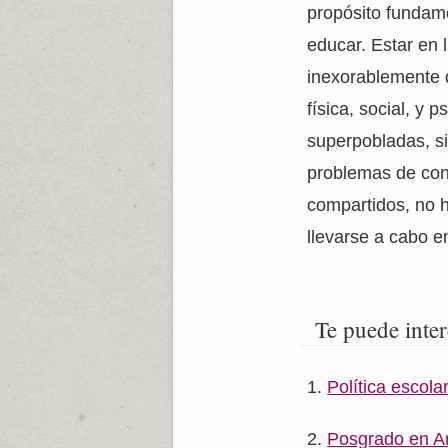
propósito fundame
educar. Estar en l
inexorablemente d
física, social, y 
superpobladas, si
problemas de cond
compartidos, no 
llevarse a cabo e
Te puede inter
Política escola
Posgrado en A