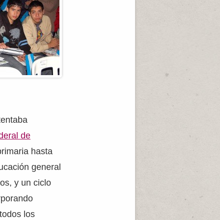
tentaba
deral de
primaria hasta
ducación general
s, y un ciclo
orporando
 todos los