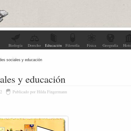
Biología
Derecho
Educación
Filosofía
Física
Geografía
Histo
des sociales y educación
ales y educación
12
Publicado por Hilda Fingermann