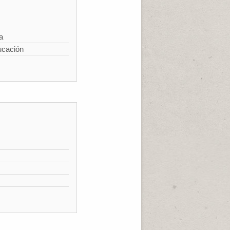
a
ucación