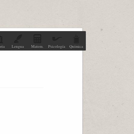
ria
Lengua
Matem.
Psicología
Química