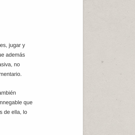
es, jugar y
 que además
siva, no
mentario.
también
innegable que
 de ella, lo