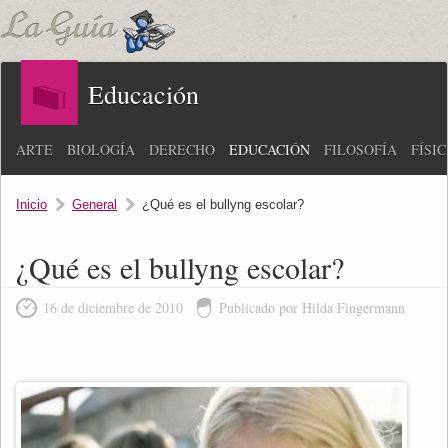
Educación
ARTE
BIOLOGÍA
DERECHO
EDUCACIÓN
FILOSOFÍA
FÍSI
Inicio
General
¿Qué es el bullyng escolar?
¿Qué es el bullyng escolar?
16 de diciembre de 2010
Publicado por Hilda Fingermann