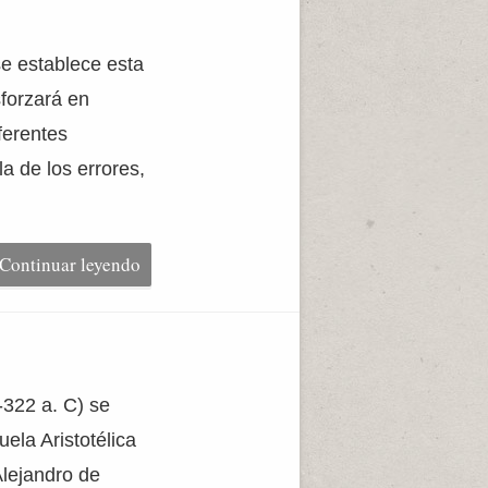
e establece esta
sforzará en
ferentes
a de los errores,
Continuar leyendo
C-322 a. C) se
uela Aristotélica
Alejandro de