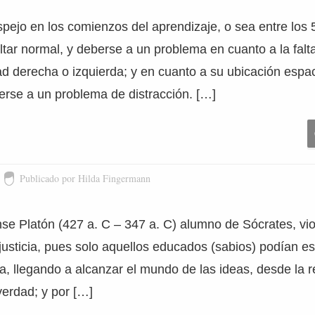
spejo en los comienzos del aprendizaje, o sea entre los 5
tar normal, y deberse a un problema en cuanto a la falta
dad derecha o izquierda; y en cuanto a su ubicación espac
rse a un problema de distracción. […]
Publicado por Hilda Fingermann
ense Platón (427 a. C – 347 a. C) alumno de Sócrates, vi
njusticia, pues solo aquellos educados (sabios) podían es
cia, llegando a alcanzar el mundo de las ideas, desde la r
verdad; y por […]