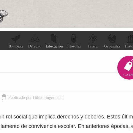
Biología
Derecho
Educación
Filosofía
Física
Geografía
Histo
CATE
Publicado por Hilda Fingermann
n rol social que implica derechos y deberes. Estos últi
glamento de convivencia escolar. En anteriores épocas, 