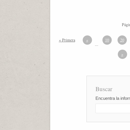
Pági
« Primera
«
10
20
...
»
Buscar
Encuentra la infor