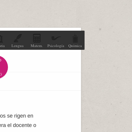
ria
Lengua
Matem.
Psicología
Química
G
mos se rigen en
era el docente o