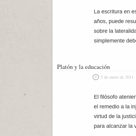
La escritura en e
años, puede resul
sobre la laterali
simplemente debe
Platón y la educación
5 de enero de 2011
El filósofo ateni
el remedio a la i
virtud de la justi
para alcanzar la 