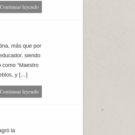
Continuar leyendo
tina, más que por
o educador, siendo
do como “Maestro
blos, y […]
Continuar leyendo
gró la