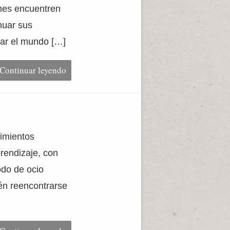
enes encuentren
nuar sus
tar el mundo […]
Continuar leyendo
imientos
prendizaje, con
odo de ocio
ién reencontrarse