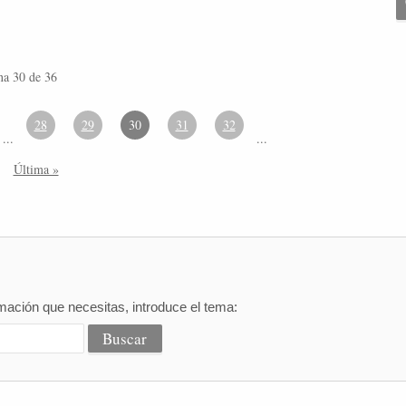
na 30 de 36
28
29
30
31
32
...
...
Última »
mación que necesitas, introduce el tema: