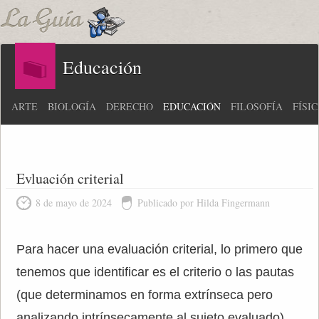
Educación
ARTE
BIOLOGÍA
DERECHO
EDUCACIÓN
FILOSOFÍA
FÍSI
Evluación criterial
8 de mayo de 2024
Publicado por Hilda Fingermann
Para hacer una evaluación criterial, lo primero que
tenemos que identificar es el criterio o las pautas
(que determinamos en forma extrínseca pero
analizando intrínsecamente al sujeto evaluado)