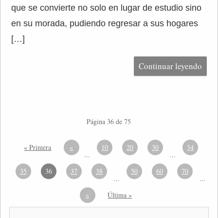
que se convierte no solo en lugar de estudio sino
en su morada, pudiendo regresar a sus hogares
[…]
Continuar leyendo
Página 36 de 75
« Primera
«
10
20
30
34
...
...
35
36
37
38
50
60
70
...
...
»
Última »