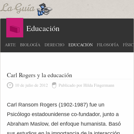
Educación
ARTE
BIOLOGÍA
DERECHO
EDUCACIÓN
FILOSOFÍA
FÍSI
Carl Rogers y la educación
10 de julio de 2012
Publicado por Hilda Fingermann
Carl Ransom Rogers (1902-1987) fue un
Psicólogo estadounidense co-fundador, junto a
Abraham Maslow, del enfoque humanista. Basó
sus estudios en la importancia de la interacción