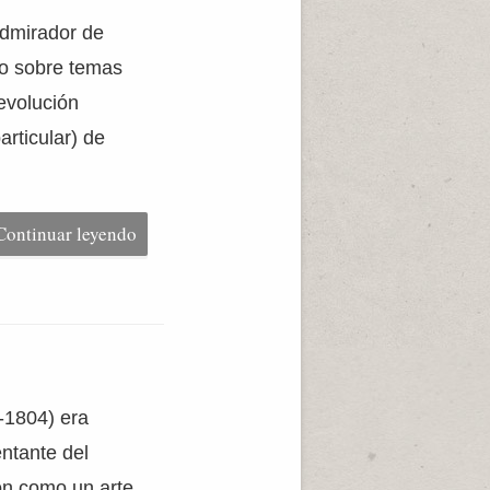
admirador de
no sobre temas
evolución
rticular) de
Continuar leyendo
4-1804) era
entante del
ón como un arte