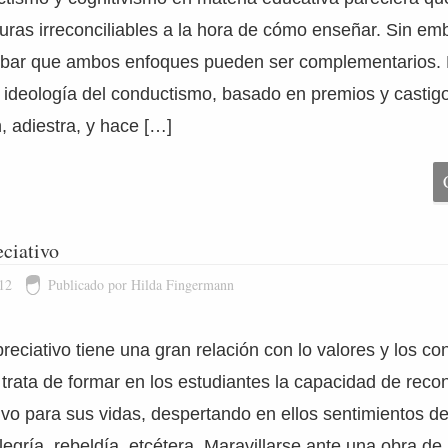
turas irreconciliables a la hora de cómo enseñar. Sin em
obar que ambos enfoques pueden ser complementarios.
 ideología del conductismo, basado en premios y castigo
, adiestra, y hace […]
ciativo
12
Publicado por Hilda Fingermann
reciativo tiene una gran relación con lo valores y los co
 trata de formar en los estudiantes la capacidad de recon
tivo para sus vidas, despertando en ellos sentimientos d
legría, rebeldía, etcétera. Maravillarse ante una obra de 