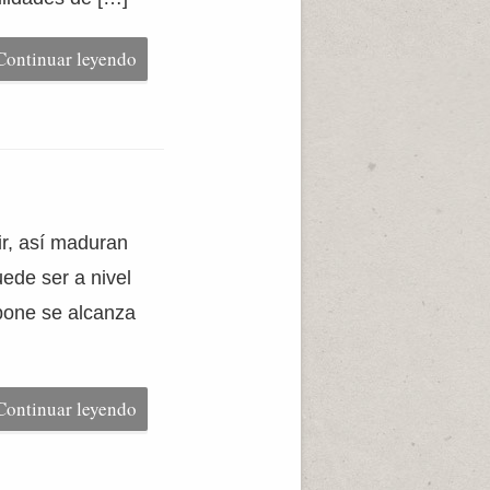
Continuar leyendo
ir, así maduran
ede ser a nivel
upone se alcanza
Continuar leyendo