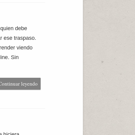
y quien debe
ar ese traspaso.
render viendo
line. Sin
Continuar leyendo
 hiciera