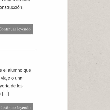
construcción
Continuar leyendo
ue el alumno que
 viaje o una
yoría de los
a […]
Continuar leyendo