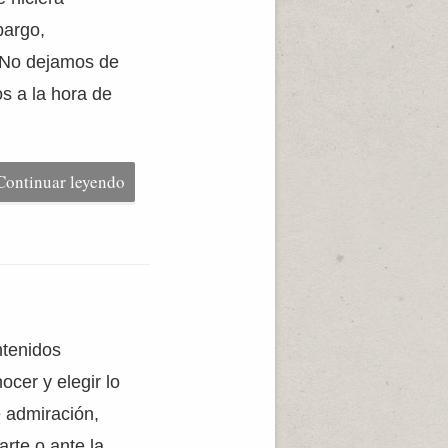
bargo,
 No dejamos de
s a la hora de
Continuar leyendo
ntenidos
ocer y elegir lo
e admiración,
arte o ante la