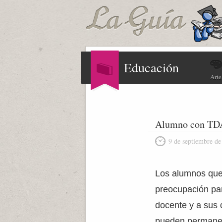
Educación
Arte
Alumno con T
9 de septiembre de
Los alumnos que 
preocupación par
docente y a sus 
pueden permanece