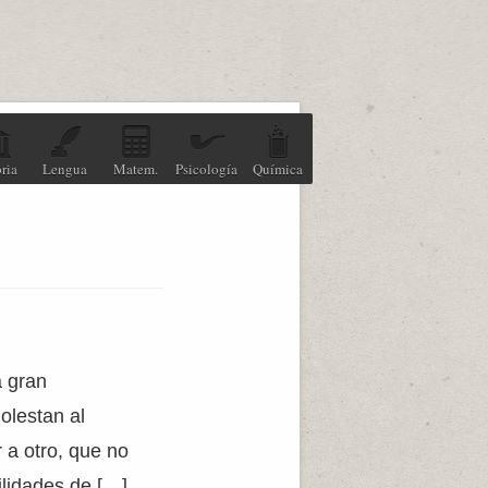
ria
Lengua
Matem.
Psicología
Química
a gran
olestan al
a otro, que no
ilidades de […]