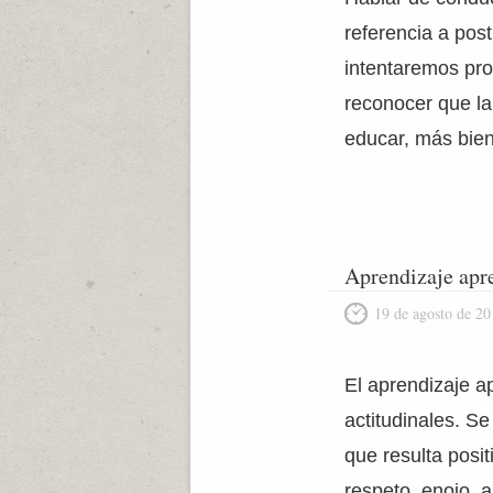
referencia a pos
intentaremos pr
reconocer que la
educar, más bien
Aprendizaje apre
19 de agosto de 20
El aprendizaje ap
actitudinales. Se
que resulta posi
respeto, enojo, a