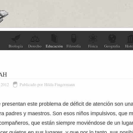
Biología
Derecho
Educación
Filosofía
Física
Geografía
Histo
DAH
 2012
Publicado por Hilda Fingermann
presentan este problema de déficit de atención son un
a padres y maestros. Son esos niños impulsivos, que m
compañeros, que están siempre moviéndose de un lugar 
r quietos en sus lugares, y que por lo tanto, sus posib