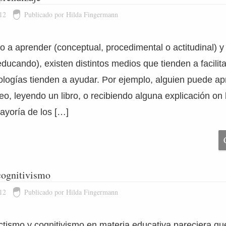
12
Publicado por Hilda Fingermann
do a aprender (conceptual, procedimental o actitudinal) 
l educando), existen distintos medios que tienden a facilit
logías tienden a ayudar. Por ejemplo, alguien puede ap
deo, leyendo un libro, o recibiendo alguna explicación on 
ayoría de los […]
cognitivismo
12
Publicado por Hilda Fingermann
tismo y cognitivismo en materia educativa pareciera que