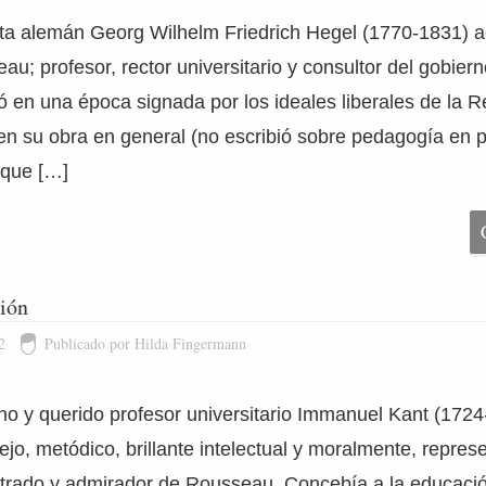
lista alemán Georg Wilhelm Friedrich Hegel (1770-1831) 
au; profesor, rector universitario y consultor del gobier
ó en una época signada por los ideales liberales de la R
en su obra en general (no escribió sobre pedagogía en pa
 que […]
ción
2
Publicado por Hilda Fingermann
iano y querido profesor universitario Immanuel Kant (172
jo, metódico, brillante intelectual y moralmente, repres
strado y admirador de Rousseau. Concebía a la educaci