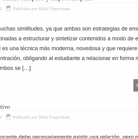
4
Publicado por Hilda Fingermann
muchas similitudes, ya que ambas son estrategias de en
tinadas a estructurar y sintetizar contenidos a modo de 
 es una técnica más moderna, novedosa y que requiere
ntración, obligando al estudiante a relacionar en forma 
ambos se […]
tivo
4
Publicado por Hilda Fingermann
ocente debe necesariamente existir una relación, pero 