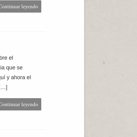
Continuar leyendo
bre el
ia que se
uí y ahora el
[…]
Continuar leyendo