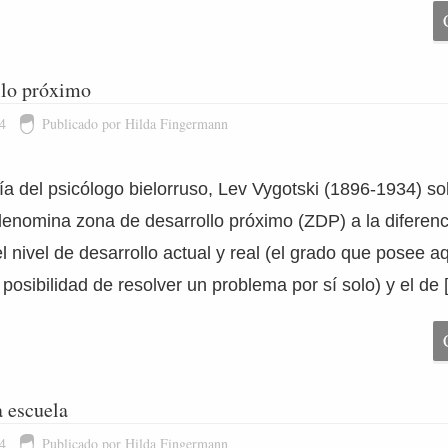
llo próximo
4
Publicado por Hilda Fingermann
ía del psicólogo bielorruso, Lev Vygotski (1896-1934) so
denomina zona de desarrollo próximo (ZDP) a la diferenc
l nivel de desarrollo actual y real (el grado que posee aq
osibilidad de resolver un problema por sí solo) y el de 
a escuela
4
Publicado por Hilda Fingermann