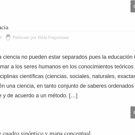
ncia
4
Publicado por Hilda Fingermann
a ciencia no pueden estar separados pues la educación t
rmar a los seres humanos en los conocimientos teóricos 
sciplinas científicas (ciencias, sociales, naturales, exacta
n una ciencia, en tanto conjunto de saberes ordenados
e y de acuerdo a un método. […]
e cuadro sinóptico y mapa conceptual