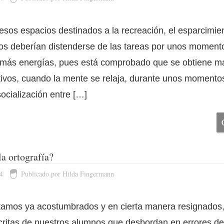
esos espacios destinados a la recreación, el esparcimient
os deberían distenderse de las tareas por unos moment
más energías, pues está comprobado que se obtiene m
tivos, cuando la mente se relaja, durante unos momentos
socialización entre […]
a ortografía?
4
Publicado por Hilda Fingermann
amos ya acostumbrados y en cierta manera resignados, 
ritas de nuestros alumnos que desbordan en errores de 