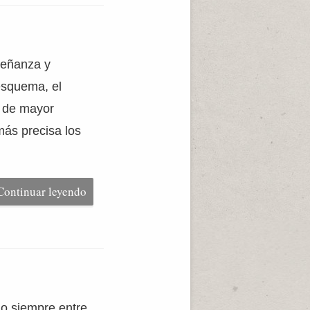
señanza y
esquema, el
 de mayor
más precisa los
Continuar leyendo
no siempre entre