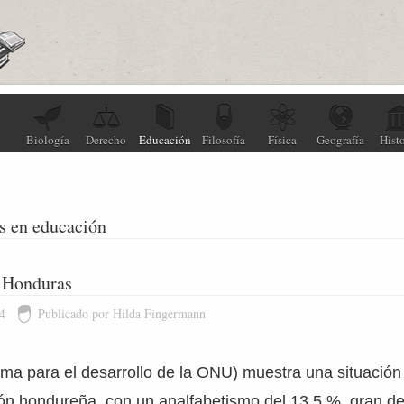
Biología
Derecho
Educación
Filosofía
Física
Geografía
Histo
s en educación
 Honduras
4
Publicado por Hilda Fingermann
ma para el desarrollo de la ONU) muestra una situació
ón hondureña, con un analfabetismo del 13,5 %, gran de