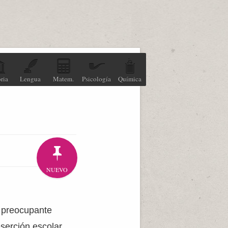
ria
Lengua
Matem.
Psicología
Química
NUEVO
n preocupante
serción escolar