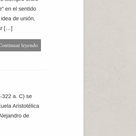
e” en el sentido
idea de unión,
r […]
Continuar leyendo
C-322 a. C) se
uela Aristotélica
Alejandro de