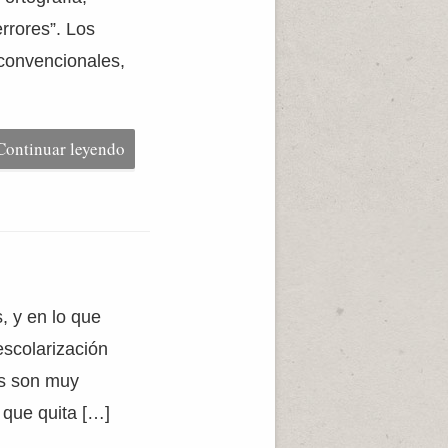
rrores”. Los
 convencionales,
Continuar leyendo
, y en lo que
escolarización
as son muy
 que quita […]