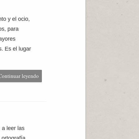
o y el ocio,
os, para
ayores
. Es el lugar
Continuar leyendo
a leer las
ortografía,